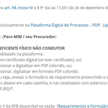
 no
art. 94, inciso IV
e § 9° da Lei 11.651 de 26 de dezembro d
exclusivamente na
Plataforma Digital de Processos – PDP
, (
a
: (
Para MIM / sou Procurador
)
EFICIENTE FÍSICO NÃO CONDUTOR
ibilizado na plataforma:
 certificado digital (se tiver certificado), ou;
ssinar e digitalizar em PDF colorido, ou;
ssinar, digitalizar em formato PDF colorido.
 seja, anexar o formulário de requerimento preenchido e 
abaixo em cada caixinha, e nas sinalizadas com asterisco 
 (RG)*;
 V da RFB disponível na seção [
Requerimentos e Formulár