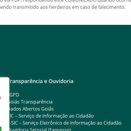
o via PDP, respondendo este COMUNICADO quando ocorre
 sendo transmitido aos herdeiros em caso de falecimento.
Transparência e Ouvidoria
LGPD
s
Goiás Transparência
Dados Abertos Goiás
SIC – Serviço de Informação ao Cidadão
e-SIC – Serviço Eletrônico de Informação ao Cidadão
Ouvidoria Setorial (Expresso)