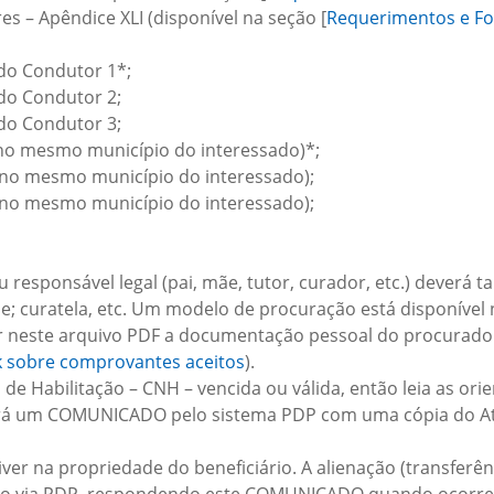
s – Apêndice XLI (disponível na seção [
Requerimentos e Fo
do Condutor 1*;
do Condutor 2;
do Condutor 3;
no mesmo município do interessado)*;
no mesmo município do interessado);
no mesmo município do interessado);
responsável legal (pai, mãe, tutor, curador, etc.) deverá 
e; curatela, etc. Um modelo de procuração está disponível
ar neste arquivo PDF a documentação pessoal do procurad
k sobre comprovantes aceitos
).
de Habilitação – CNH – vencida ou válida, então leia as or
berá um COMUNICADO pelo sistema PDP com uma cópia do At
ver na propriedade do beneficiário. A alienação (transferên