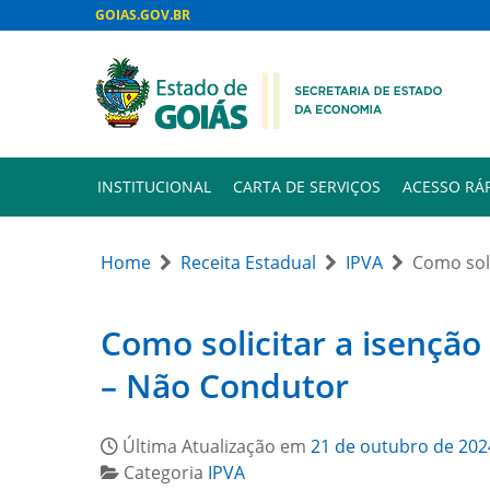
GOIAS.GOV.BR
INSTITUCIONAL
CARTA DE SERVIÇOS
ACESSO RÁ
Home
Receita Estadual
IPVA
Como soli
Como solicitar a isenção
– Não Condutor
Última Atualização em
21 de outubro de 202
Categoria
IPVA