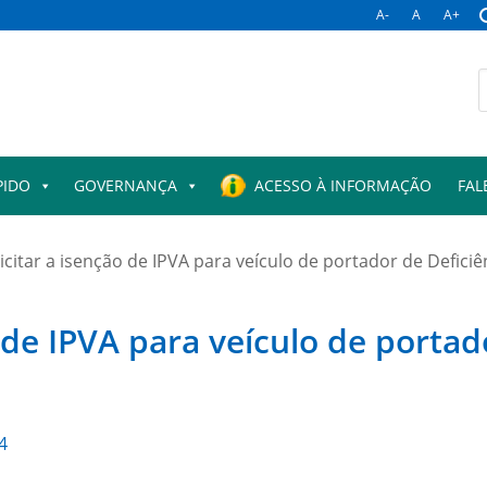
A-
A
A+
PIDO
GOVERNANÇA
ACESSO À INFORMAÇÃO
FAL
citar a isenção de IPVA para veículo de portador de Deficiê
 de IPVA para veículo de portado
4