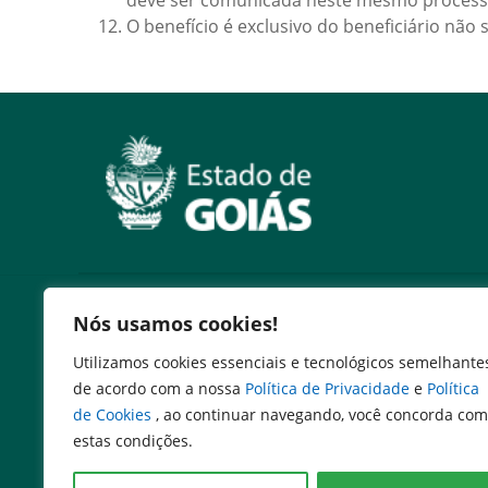
deve ser comunicada neste mesmo process
O benefício é exclusivo do beneficiário não
Serviços
Nós usamos cookies!
Expresso Goiás
Utilizamos cookies essenciais e tecnológicos semelhante
Expresso Aplicações
de acordo com a nossa
Política de Privacidade
e
Política
Expresso Servidor
de Cookies
, ao continuar navegando, você concorda com
SEI Governadoria
estas condições.
Cadastro de Autoridades
Escola de Governo