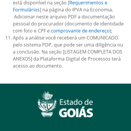
está disponível na seção [
Requerimentos e
Formulários
] na página do IPVA na Economia.
Adicionar neste arquivo PDF a documentação
pessoal do procurador (documento de identidade
com foto e CPF e
comprovante de endereço
);
Após a análise você receberá um COMUNICADO
pelo sistema PDP, que pode ser uma diligência ou
a conclusão. Na seção [LISTAGEM COMPLETA DOS
ANEXOS] da Plataforma Digital de Processos terá
acesso ao documento.