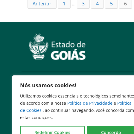
Anterior
1
…
3
4
5
6
Serviços
Nós usamos cookies!
Expresso Goiás
Utilizamos cookies essenciais e tecnológicos semelhante
Expresso Aplicações
de acordo com a nossa
Política de Privacidade
e
Política
Expresso Servidor
de Cookies
, ao continuar navegando, você concorda com
SEI Governadoria
estas condições.
Cadastro de Autoridades
Escola de Governo
Redefinir Cookies
Concordo