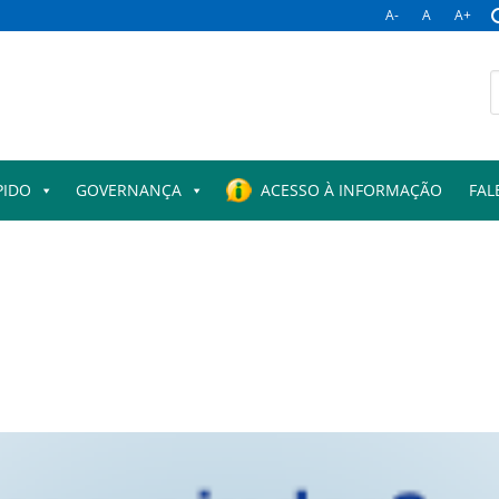
A-
A
A+
PIDO
GOVERNANÇA
ACESSO À INFORMAÇÃO
FAL