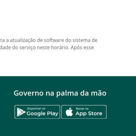
ta a atualização de software do sistema de
dade do serviço neste horário. Após esse
Governo na palma da mão