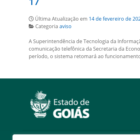
17
Última Atualização em
14 de fevereiro de 20
Categoria
aviso
A Superintendência de Tecnologia da Informação
comunicação telefônica da Secretaria da Econom
período, o sistema retomará ao funcionamen
Serviços