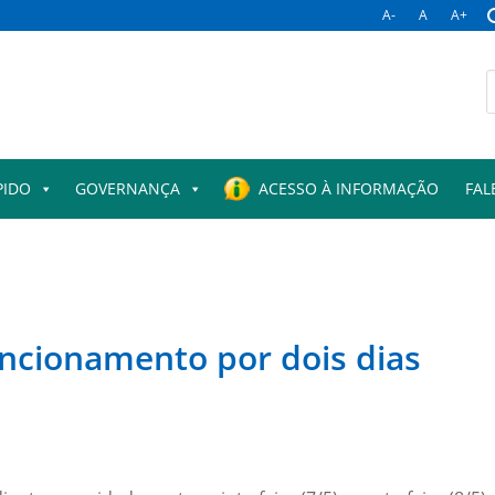
A-
A
A+
PIDO
GOVERNANÇA
ACESSO À INFORMAÇÃO
FAL
uncionamento por dois dias