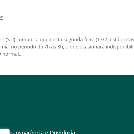
25
 (STI) comunica que nesta segunda-feira (17/2) está previs
ia, no período da 7h às 8h, o que ocasionará indisponibili
to normal…
Transparência e Ouvidoria