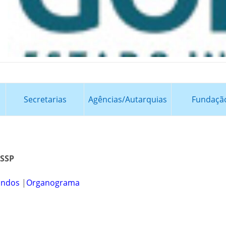
Secretarias
Agências/Autarquias
Fundaçã
 SSP
undos
|
Organograma