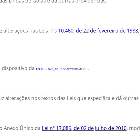
Águas Lindas de Goiás e dá outras providências.
z alterações nas Leis nºs
10.460, de 22 de fevereiro de 1988
o dispositivo da
Lei nº 17.928, de 27 de dezembro de 2012
uz alterações nos textos das Leis que especifica e dá outras
 o Anexo Único da
Lei nº 17.089, de 02 de julho de 2010
, mod