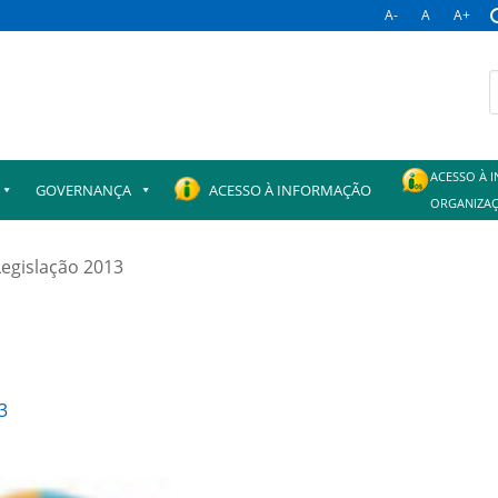
A-
A
A+
B
p
ACESSO À 
GOVERNANÇA
ACESSO À INFORMAÇÃO
ORGANIZAÇ
Legislação 2013
3