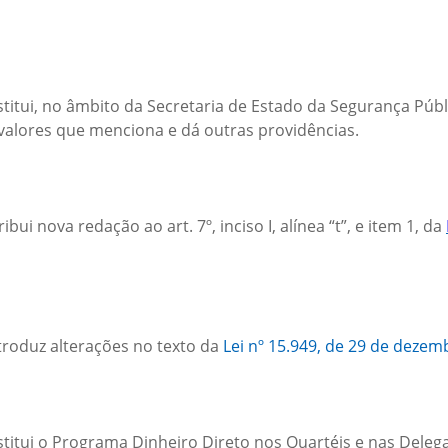
stitui, no âmbito da Secretaria de Estado da Segurança Pú
 valores que menciona e dá outras providências.
ribui nova redação ao art. 7º, inciso I, alínea “t”, e item 1, da
troduz alterações no texto da
Lei nº 15.949, de 29 de dezem
stitui o Programa Dinheiro Direto nos Quartéis e nas Deleg