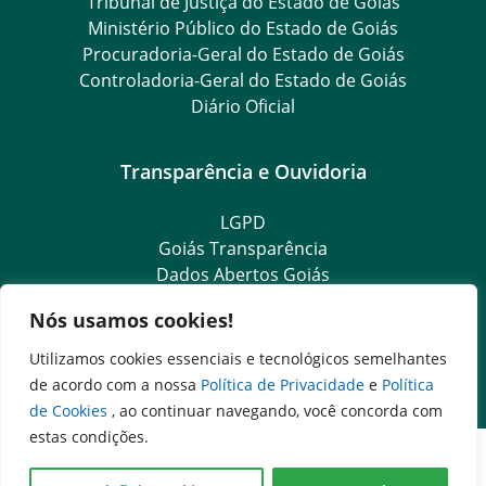
Tribunal de Justiça do Estado de Goiás
Ministério Público do Estado de Goiás
Procuradoria-Geral do Estado de Goiás
Controladoria-Geral do Estado de Goiás
Diário Oficial
Transparência e Ouvidoria
LGPD
Goiás Transparência
Dados Abertos Goiás
SIC – Serviço de Informação ao Cidadão
Nós usamos cookies!
e-SIC – Serviço Eletrônico de Informação ao Cidadão
Ouvidoria Setorial (Expresso)
Utilizamos cookies essenciais e tecnológicos semelhantes
Ouvidoria Setorial (Presencial)
de acordo com a nossa
Política de Privacidade
e
Política
de Cookies
, ao continuar navegando, você concorda com
estas condições.