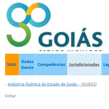
Dados
SIGA
Competências
Jurisdicionadas
Le
Gerais
–
Indústria Química do Estado de Goiás.
– IQUEGO
Voltar