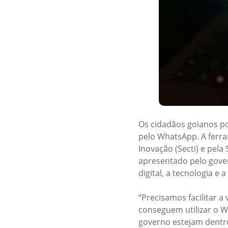
Os cidadãos goianos po
pelo WhatsApp. A ferra
Inovação (Secti) e pela
apresentado pelo gover
digital, a tecnologia e
“Precisamos facilitar 
conseguem utilizar o W
governo estejam dentro