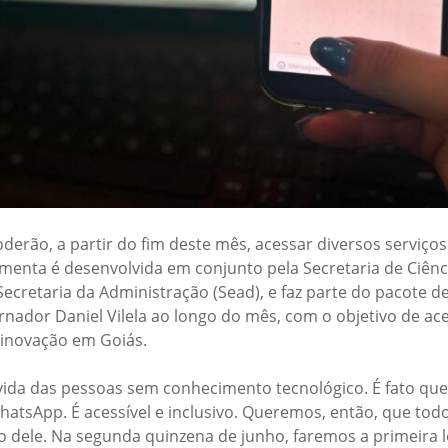
derão, a partir do fim deste mês, acessar diversos serviço
menta é desenvolvida em conjunto pela Secretaria de Ciênci
 Secretaria da Administração (Sead), e faz parte do pacote
nador Daniel Vilela ao longo do mês, com o objetivo de ac
 a inovação em Goiás.
a vida das pessoas sem conhecimento tecnológico. É fato qu
hatsApp. É acessível e inclusivo. Queremos, então, que todo
 dele. Na segunda quinzena de junho, faremos a primeira le