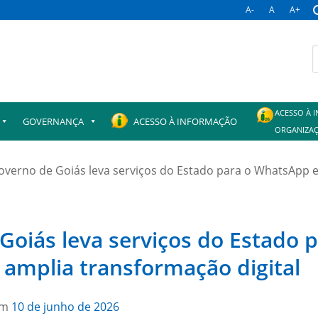
A-
A
A+
B
p
ACESSO À 
GOVERNANÇA
ACESSO À INFORMAÇÃO
ORGANIZAÇ
overno de Goiás leva serviços do Estado para o WhatsApp 
Goiás leva serviços do Estado p
amplia transformação digital
em
10 de junho de 2026