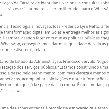
citação da Carteira de Identidade Nacional e consultas sob
l serão os três primeiros a serem liberados para o WhatsA
a.
ência, Tecnologia e Inovação, José Frederico Lyra Netto, a 
de transformação digital em Goiás e entrega melhorias signi
o é sempre visando fazer com que as políticas públicas ch
o WhatsApp, conseguiremos dar mais qualidade de vida às 
 onde estiverem”, relata.
ário de Estado da Administração, Francisco Sérvulo Nogueira
restação dos serviços públicos. “Estamos construindo uma
sso a passo pelo atendimento, com mais clareza e menos o
sar serviços, acompanhar solicitações e obter informações 
a ferramenta que já faz parte da sua rotina. É uma mudança 
”, ressalta.
uma das ações voltadas à tecnologia e inovação que estão