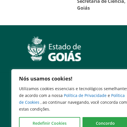
Secretaria de Ciência
Goiás
Nós usamos cookies!
Serviços
Utilizamos cookies essenciais e tecnológicos semelhante
Expresso Goiás
de acordo com a nossa
Política de Privacidade
e
Política
Expresso Aplicações
de Cookies
, ao continuar navegando, você concorda com
Expresso Servidor
estas condições.
SEI Governadoria
Cadastro de Autoridades
Redefinir Cookies
Concordo
Escola de Governo