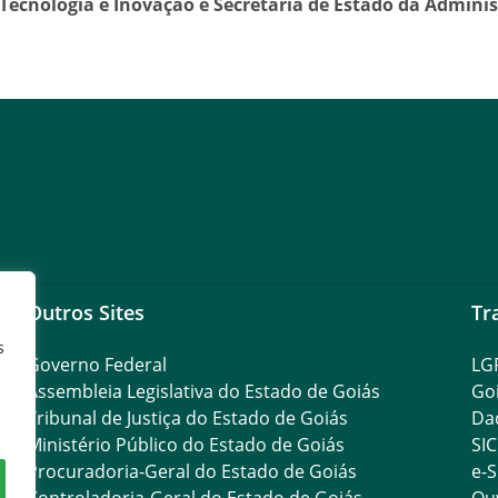
, Tecnologia e Inovação e Secretaria de Estado da Admini
Outros Sites
Tr
s
Governo Federal
LG
Assembleia Legislativa do Estado de Goiás
Go
Tribunal de Justiça do Estado de Goiás
Da
Ministério Público do Estado de Goiás
SIC
Procuradoria-Geral do Estado de Goiás
e-S
Controladoria-Geral do Estado de Goiás
Ouv