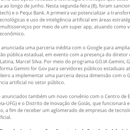
a ao longo de junho. Nesta segunda-feira (8), foram sancio
ech) e o Pequi Bank. A primeira vai potencializar a transfo
cnológicas e uso de inteligência artificial em áreas estrat
 multisserviços por meio de um super app, atuando como v
oeconômico.
foi anunciada uma parceria inédita com o Google para ampliar
ração pública estadual, em evento com a presença do diretor
Latina, Marcel Silva. Por meio do programa GO.IA Gemini, Go
aforma Gemini for Gov para servidores públicos estaduais a
ileiro a implementar uma parceria dessa dimensão com o G
cia artificial no setor público.
ão anunciados também um novo convênio com o Centro de E
 (Ceia-UFG) e o Distrito de Inovação de Goiás, que funcionará
rio, a fim de receber um aglomerado de empresas de tecnol
icial.