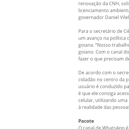
renovação da CNH, soli
licenciamento ambienta
governador Daniel Vilel
Para o secretário de Ci
um avanço na política 
goiana. “Nosso trabalh
goiano. Com o canal d
fazer o que precisam de
De acordo com o secret
cidadão no centro da p
usuário é conduzido pa
é que ele consiga aces
celular, utilizando um
à realidade das pessoas
Pacote
O canal de WhatsApp é 