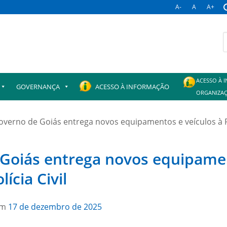
A-
A
A+
B
p
ACESSO À 
GOVERNANÇA
ACESSO À INFORMAÇÃO
ORGANIZAÇ
overno de Goiás entrega novos equipamentos e veículos à Po
Goiás entrega novos equipame
lícia Civil
em
17 de dezembro de 2025