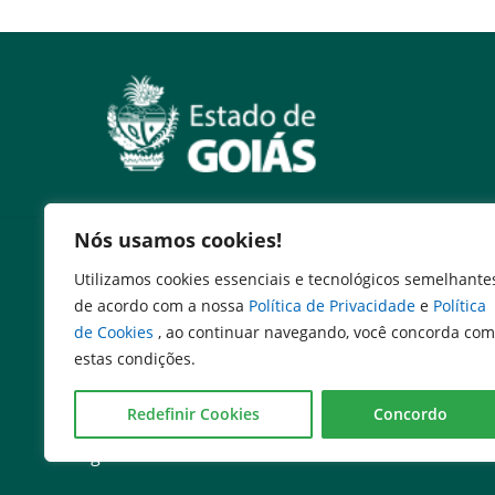
Nós usamos cookies!
Serviços
Utilizamos cookies essenciais e tecnológicos semelhante
Expresso Goiás
de acordo com a nossa
Política de Privacidade
e
Política
Expresso Aplicações
de Cookies
, ao continuar navegando, você concorda com
Expresso Servidor
estas condições.
SEI Governadoria
Cadastro de Autoridades
Redefinir Cookies
Concordo
Escola de Governo
Agenda de Autoridades