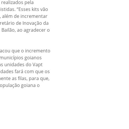
 realizados pela
tidas. “Esses kits vão
, além de incrementar
etário de Inovação da
 Bailão, ao agradecer o
stacou que o incremento
 municípios goianos
 as unidades do Vapt
cidades fará com que os
te as filas, para que,
população goiana o