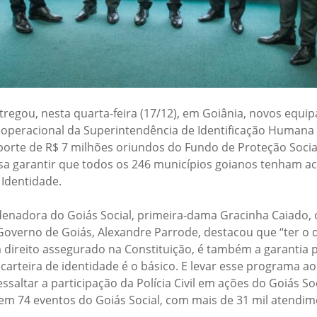
regou, nesta quarta-feira (17/12), em Goiânia, novos equi
operacional da Superintendência de Identificação Humana (S
orte de R$ 7 milhões oriundos do Fundo de Proteção Socia
 visa garantir que todos os 246 municípios goianos tenham a
 Identidade.
nadora do Goiás Social, primeira-dama Gracinha Caiado, o
o Governo de Goiás, Alexandre Parrode, destacou que “ter 
 direito assegurado na Constituição, é também a garantia p
carteira de identidade é o básico. E levar esse programa a
essaltar a participação da Polícia Civil em ações do Goiás So
m 74 eventos do Goiás Social, com mais de 31 mil atendime