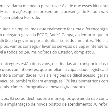
eira-dama me pediu para trazer é a de que esses kits ent
Mas sim ações que representam a presença do Estado na v
”, completou Parrode.
uitos é simples, mas que realmente faz uma diferença signif
 o delegado-geral da PCGO, André Ganga, ao lembrar que m
irões do governo para atualizar seus documentos. “Hoje, 
pios, vamos conseguir levar os serviços da Superintendênci
vil a todos os 246 municípios do Estado”, completou.
entregues estão duas vans, destinadas ao transporte das 
e duas caminhonetes, que ampliam a capacidade logística da 
ento a comunidades rurais e regiões de difícil acesso, gar
veículos, também foram entregues 170 kits biométricos co
gitais, câmera fotográfica e mesa digitalizadora.
tricos, 93 serão destinados a municípios que ainda não co
ndo a implantação de novos postos de atendimento; 70 refo