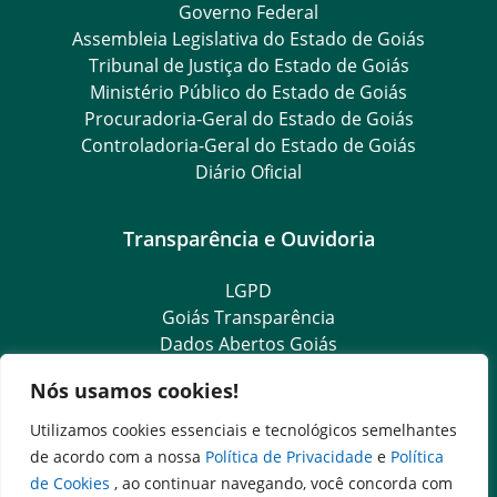
Governo Federal
Assembleia Legislativa do Estado de Goiás
Tribunal de Justiça do Estado de Goiás
Ministério Público do Estado de Goiás
Procuradoria-Geral do Estado de Goiás
Controladoria-Geral do Estado de Goiás
Diário Oficial
Transparência e Ouvidoria
LGPD
Goiás Transparência
Dados Abertos Goiás
SIC – Serviço de Informação ao Cidadão
Nós usamos cookies!
e-SIC – Serviço Eletrônico de Informação ao Cidadão
Ouvidoria Setorial (Expresso)
Utilizamos cookies essenciais e tecnológicos semelhantes
Ouvidoria Setorial (Presencial)
de acordo com a nossa
Política de Privacidade
e
Política
de Cookies
, ao continuar navegando, você concorda com