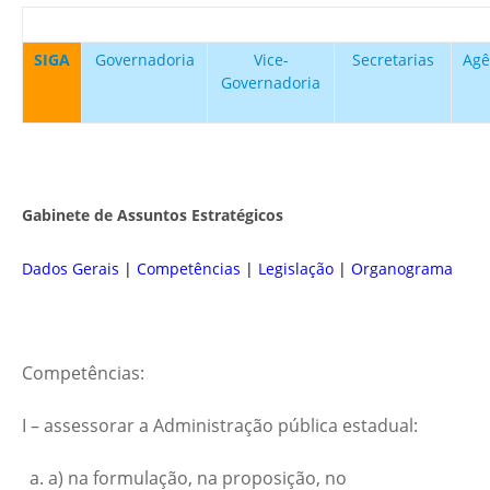
SIGA
Governadoria
Vice-
Secretarias
Agê
Governadoria
Gabinete de Assuntos Estratégicos
Dados Gerais
|
Competências
|
Legislação
|
Organograma
Competências:
I – assessorar a Administração pública estadual:
a) na formulação, na proposição, no