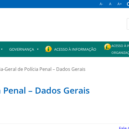
A-
A
A+
B
p
ACESSO À 
GOVERNANÇA
ACESSO À INFORMAÇÃO
ORGANIZAÇ
ia-Geral de Polícia Penal – Dados Gerais
a Penal – Dados Gerais
Fale