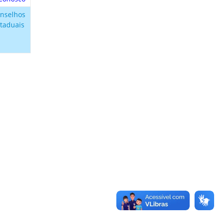
nselhos
taduais