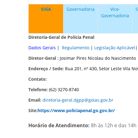
SIGA
Governadoria
Vice-
S
Governadoria
Diretoria-Geral de Polícia Penal
Dados Gerais
|
Regulamento
|
Legislação Aplicável
Diretor-Geral :
Josimar Pires Nicolau do Nascimento
Endereço / Sede:
Rua 201, nº 430, Setor Leste Vila N
Contato:
Telefone:
(62) 3270-8740
Email:
diretoria-geral.dgpp@goias.gov.br
Site:
https://www.policiapenal.go.gov.br/
Horário de Atendimento:
8h às 12h e das 14h 