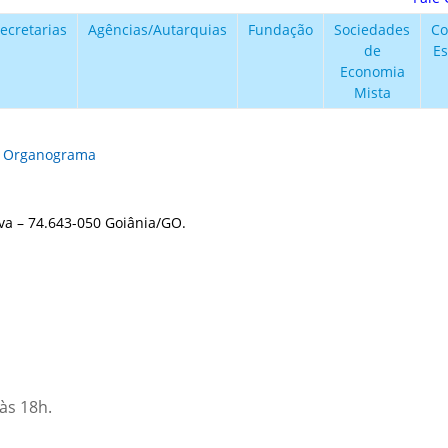
ecretarias
Agências/Autarquias
Fundação
Sociedades
Co
de
Es
Economia
Mista
|
Organograma
ova – 74.643-050 Goiânia/GO.
às 18h.