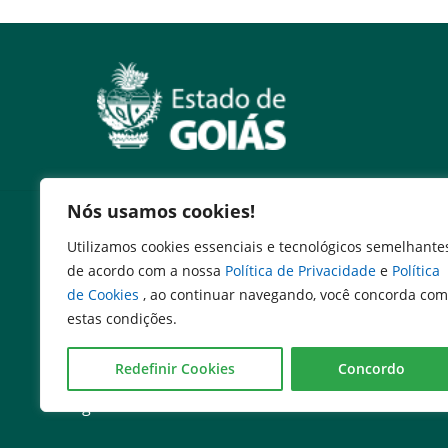
Nós usamos cookies!
Serviços
Utilizamos cookies essenciais e tecnológicos semelhante
Expresso Goiás
de acordo com a nossa
Política de Privacidade
e
Política
Expresso Aplicações
de Cookies
, ao continuar navegando, você concorda com
Expresso Servidor
estas condições.
SEI Governadoria
Cadastro de Autoridades
Redefinir Cookies
Concordo
Escola de Governo
Agenda de Autoridades