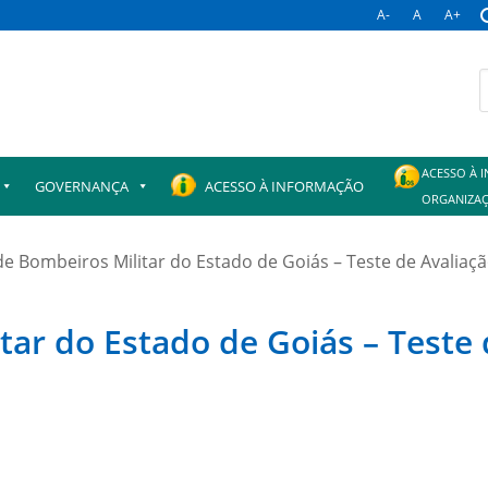
A-
A
A+
B
p
ACESSO À 
GOVERNANÇA
ACESSO À INFORMAÇÃO
ORGANIZAÇ
e Bombeiros Militar do Estado de Goiás – Teste de Avaliação
ar do Estado de Goiás – Teste d