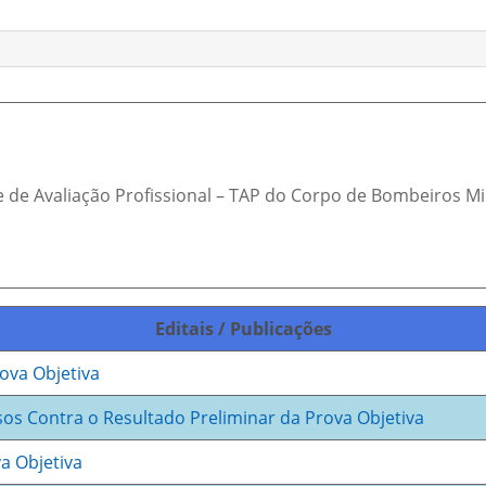
 de Avaliação Profissional – TAP do Corpo de Bombeiros Mil
Editais / Publicações
rova Objetiva
os Contra o Resultado Preliminar da Prova Objetiva
a Objetiva