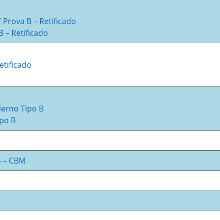
/
Prova B – Retificado
B – Retificado
etificado
erno Tipo B
po B
4 – CBM