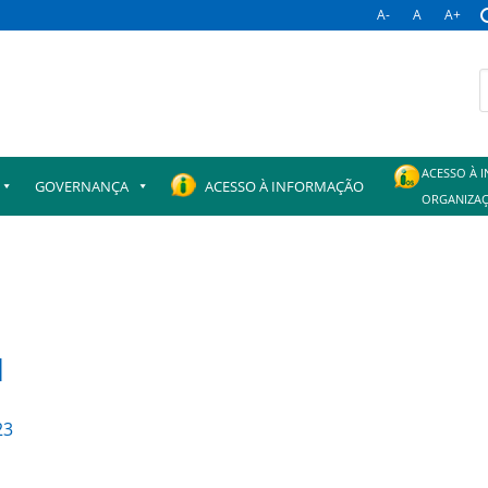
A-
A
A+
B
p
ACESSO À 
GOVERNANÇA
ACESSO À INFORMAÇÃO
ORGANIZAÇ
1
23