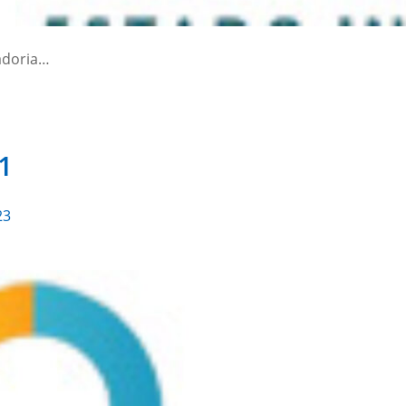
adoria…
1
23