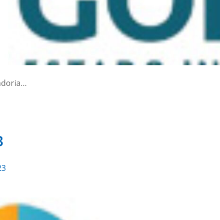
adoria…
3
23