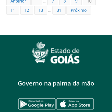
Anterior
1
…
7
8
9
10
11
12
13
…
31
Próximo
Governo na palma da mão