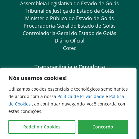
Assembleia Legislativa do Estado de Goiás
Tribunal de Justiça do Estado de Goiás
Ministério Público do Estado de Goiás
Procuradoria-Geral do Estado de Goiás
Controladoria-Geral do Estado de Goiás
Diário Oficial
Cotec
Transparência e Ouvidoria
Nós usamos cookies!
LGPD
Goiás Transparência
Utilizamos cookies essenciais e tecnológicos semelhantes
Dados Abertos Goiás
de acordo com a nossa
Política de Privacidade
e
Política
Ouvidoria Setorial
de Cookies
, ao continuar navegando, você concorda com
SIC – Serviço de Informação ao Cidadão
estas condições.
e-SIC – Serviço Eletrônico de Informação ao Cidadão
Ouvidoria Setorial (Presencial)
Redefinir Cookies
Concordo