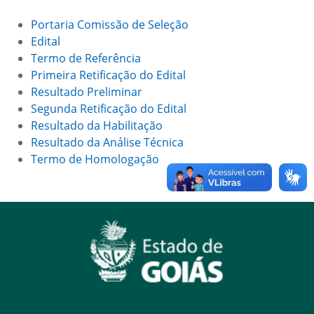
Portaria Comissão de Seleção
Edital
Termo de Referência
Primeira Retificação do Edital
Resultado Preliminar
Segunda Retificação do Edital
Resultado da Habilitação
Resultado da Análise Técnica
Termo de Homologação