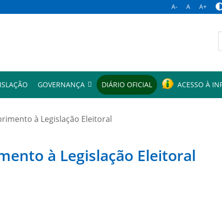
A-
A
A+
p
ISLAÇÃO
GOVERNANÇA
DIÁRIO OFICIAL
ACESSO À I
mento à Legislação Eleitoral
to à Legislação Eleitoral