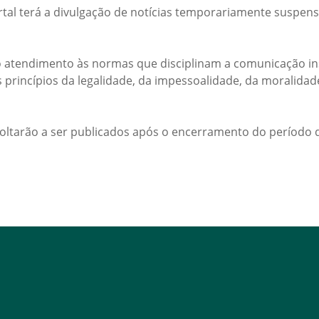
rtal terá a divulgação de notícias temporariamente suspens
 atendimento às normas que disciplinam a comunicação ins
s princípios da legalidade, da impessoalidade, da moralida
voltarão a ser publicados após o encerramento do período d