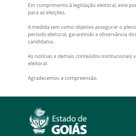
Em cumprimento à legislação eleitoral, este po
para as eleições.
A medida tem como objetivo assegurar o pleno
período eleitoral, garantindo a observância do
candidatos.
As notícias e demais conteúdos institucionais 
eleitoral.
Agradecemos a compreensão.