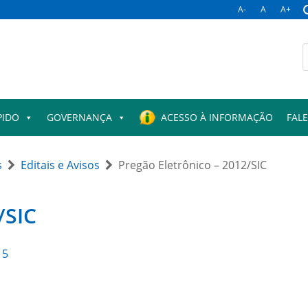
A-
A
A+
B
p
PIDO
GOVERNANÇA
ACESSO À INFORMAÇÃO
FAL
s
Editais e Avisos
Pregão Eletrônico – 2012/SIC
/SIC
15