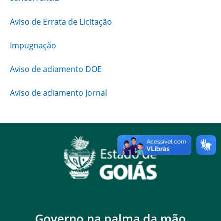
Aviso de Errata de Licitação
Impugnação
Aviso de adiamento DOE
Aviso de adiamento Jornal
Governo na palma da mão