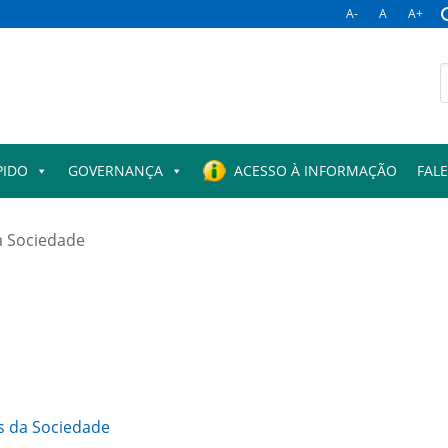
A-
A
A+
B
p
PIDO
GOVERNANÇA
ACESSO À INFORMAÇÃO
FAL
a Sociedade
s da Sociedade