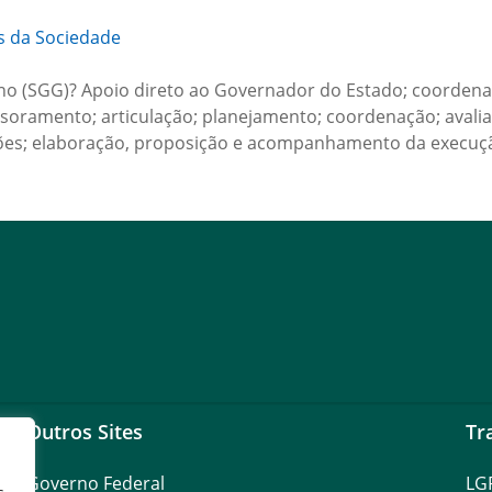
s da Sociedade
rno (SGG)? Apoio direto ao Governador do Estado; coordena
ssoramento; articulação; planejamento; coordenação; aval
ações; elaboração, proposição e acompanhamento da execu
Outros Sites
Tr
Governo Federal
LG