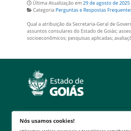
Última Atualização em
29 de agosto de 2025
Categoria
Perguntas e Respostas Frequente
Qual a atribuição da Secretaria-Geral de Gove
assuntos consulares do Estado de Goiás; asse
socioeconômicos; pesquisas aplicadas; avali
Serviços
Nós usamos cookies!
Emissão DARE