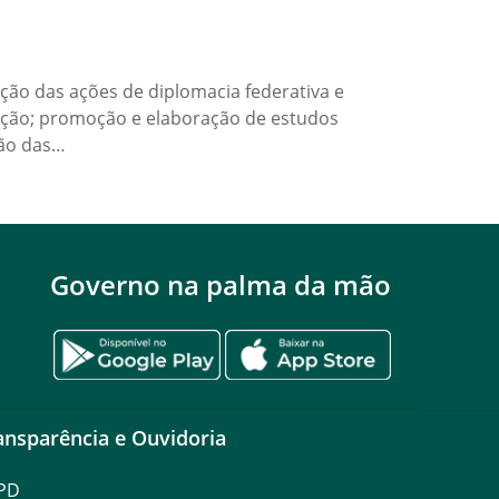
ção das ações de diplomacia federativa e
iação; promoção e elaboração de estudos
ção das…
Governo na palma da mão
ansparência e Ouvidoria
PD