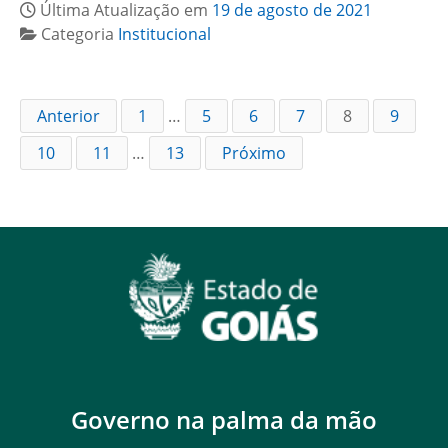
Última Atualização em
19 de agosto de 2021
Categoria
Institucional
Anterior
1
…
5
6
7
8
9
10
11
…
13
Próximo
Governo na palma da mão