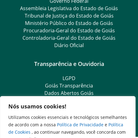
Governo Federal
Assembleia Legislativa do Estado de Goiás
Tribunal de Justiça do Estado de Goiás
Ministério Público do Estado de Goiás
Procuradoria-Geral do Estado de Goiás
Controladoria-Geral do Estado de Goiás
Diário Oficial
Transparência e Ouvidoria
LGPD
Goiás Transparência
Dados Abertos Goiás
e-SIC – Serviço Eletrônico de Informação ao Cidadão
Nós usamos cookies!
SIC – Serviço de Informação ao Cidadão
Ouvidoria Setorial (Expresso)
Utilizamos cookies essenciais e tecnológicos semelhantes
Ouvidoria Setorial (Presencial)
de acordo com a nossa
Política de Privacidade
e
Política
de Cookies
, ao continuar navegando, você concorda com