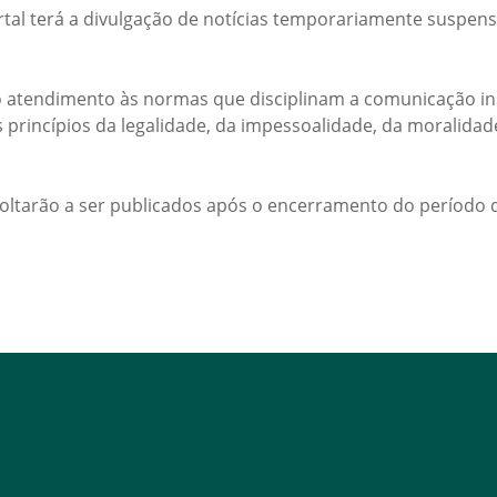
rtal terá a divulgação de notícias temporariamente suspens
 atendimento às normas que disciplinam a comunicação ins
s princípios da legalidade, da impessoalidade, da moralida
voltarão a ser publicados após o encerramento do período d