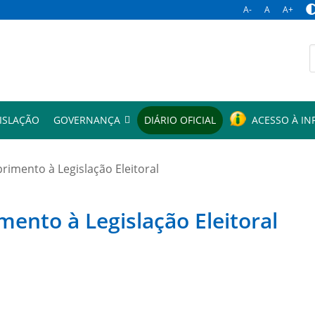
A-
A
A+
p
ISLAÇÃO
GOVERNANÇA
DIÁRIO OFICIAL
ACESSO À I
mento à Legislação Eleitoral
to à Legislação Eleitoral