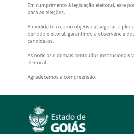
Em cumprimento à legislação eleitoral, este po
para as eleições.
A medida tem como objetivo assegurar o pleno
período eleitoral, garantindo a observância do
candidatos.
As notícias e demais conteúdos institucionais 
eleitoral.
Agradecemos a compreensão.