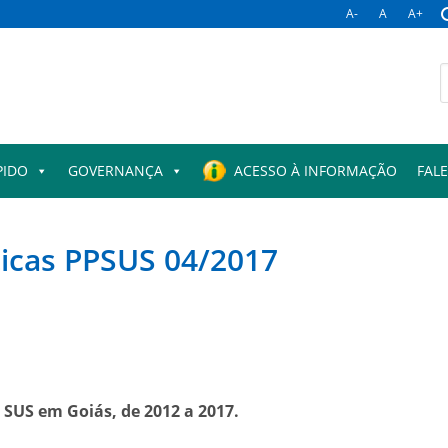
A-
A
A+
B
p
PIDO
GOVERNANÇA
ACESSO À INFORMAÇÃO
FAL
ticas PPSUS 04/2017
 SUS em Goiás, de 2012 a 2017.