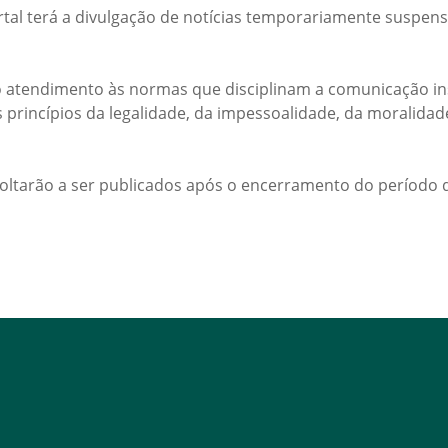
rtal terá a divulgação de notícias temporariamente suspens
 atendimento às normas que disciplinam a comunicação ins
s princípios da legalidade, da impessoalidade, da moralida
voltarão a ser publicados após o encerramento do período d