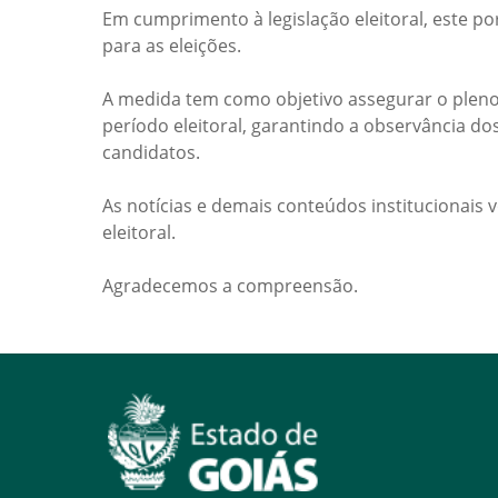
Em cumprimento à legislação eleitoral, este po
para as eleições.
A medida tem como objetivo assegurar o pleno
período eleitoral, garantindo a observância do
candidatos.
As notícias e demais conteúdos institucionais 
eleitoral.
Agradecemos a compreensão.