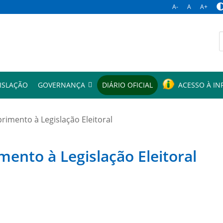
A-
A
A+
p
ISLAÇÃO
GOVERNANÇA
DIÁRIO OFICIAL
ACESSO À I
mento à Legislação Eleitoral
to à Legislação Eleitoral