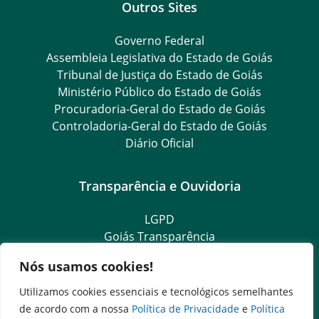
Outros Sites
Governo Federal
Assembleia Legislativa do Estado de Goiás
Tribunal de Justiça do Estado de Goiás
Ministério Público do Estado de Goiás
Procuradoria-Geral do Estado de Goiás
Controladoria-Geral do Estado de Goiás
Diário Oficial
Transparência e Ouvidoria
LGPD
Goiás Transparência
Dados Abertos Goiás
Nós usamos cookies!
Ouvidoria Setorial
SIC – Serviço de Informação ao Cidadão
Utilizamos cookies essenciais e tecnológicos semelhantes
e-SIC – Serviço Eletrônico de Informação ao Cidadão
de acordo com a nossa
Política de Privacidade
e
Política