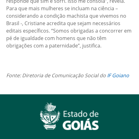
responde que sim e sorri. Isso me consola”, revela.
Para que mais mulheres se incluam na ciência –
considerando a condição machista que vivemos no
Brasil -, Cristiane acredita que sejam necessários
editais específicos. “Somos obrigadas a concorrer em
pé de igualdade com homens que não têm
obrigações com a paternidade”, justifica.
Fonte: Diretoria de Comunicação Social do
IF Goiano