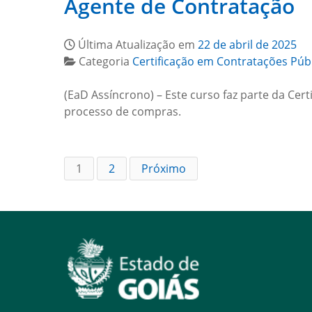
Agente de Contratação
Última Atualização em
22 de abril de 2025
Categoria
Certificação em Contratações Púb
(EaD Assíncrono) – Este curso faz parte da Cer
processo de compras.
1
2
Próximo