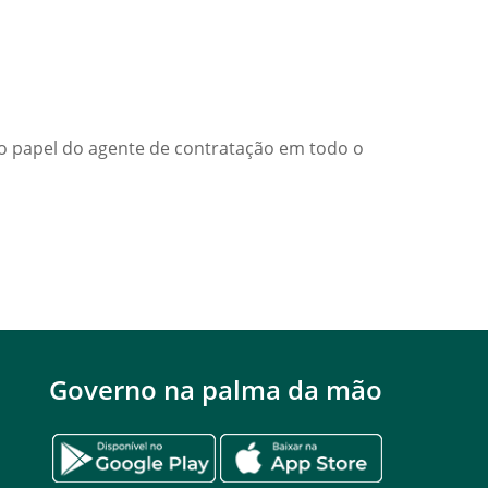
r o papel do agente de contratação em todo o
Governo na palma da mão