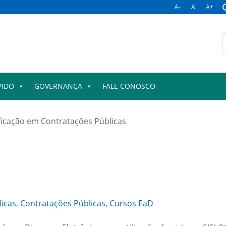
A-
A
A+
B
p
PIDO
GOVERNANÇA
FALE CONOSCO
ficação em Contratações Públicas
licas
,
Contratações Públicas
,
Cursos EaD