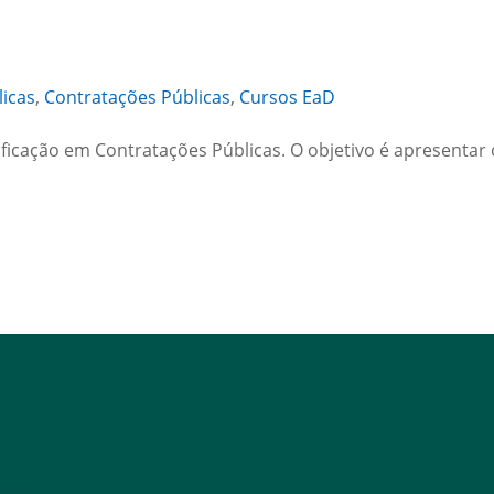
licas
,
Contratações Públicas
,
Cursos EaD
tificação em Contratações Públicas. O objetivo é apresenta