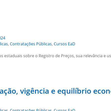
024
licas
,
Contratações Públicas
,
Cursos EaD
os estaduais sobre o Registro de Preços, sua relevância e 
ração, vigência e equilíbrio eco
licas
,
Contratações Públicas
,
Cursos EaD