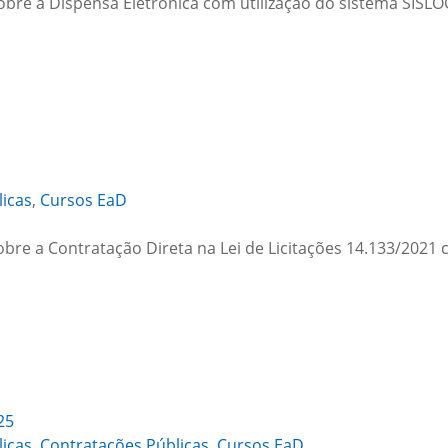
obre a Dispensa Eletrônica com utilização do sistema SISLO
licas
,
Cursos EaD
bre a Contratação Direta na Lei de Licitações 14.133/2021 
25
licas
,
Contratações Públicas
,
Cursos EaD