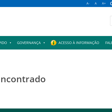
A-
A
A+
PIDO
GOVERNANÇA
ACESSO À INFORMAÇÃO
FAL
encontrado