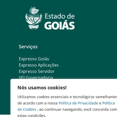
Serviços
Expresso Goiás
Expresso Aplicações
Expresso Servidor
SEI Governadoria
Cadastro de Autoridades
Nós usamos cookies!
Escola de Governo
Agenda de Autoridades
Utilizamos cookies essenciais e tecnológicos semelhante
Programa de Compliance Público
de acordo com a nossa
Política de Privacidade
e
Política
de Cookies
, ao continuar navegando, você concorda com
estas condições.