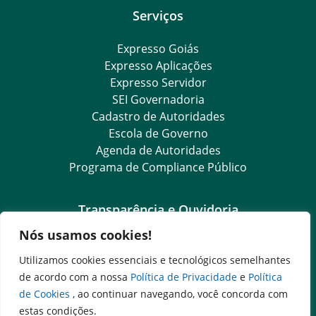
Serviços
Expresso Goiás
Expresso Aplicações
Expresso Servidor
SEI Governadoria
Cadastro de Autoridades
Escola de Governo
Agenda de Autoridades
Programa de Compliance Público
Transparência e Ouvidoria
Nós usamos cookies!
LGPD
Goiás Transparência
Utilizamos cookies essenciais e tecnológicos semelhantes
Dados Abertos Goiás
de acordo com a nossa
Política de Privacidade
e
Política
SIC – Serviço de Informação ao Cidadão
de Cookies
, ao continuar navegando, você concorda com
e-SIC – Serviço Eletrônico de Informação ao Cidadão
estas condições.