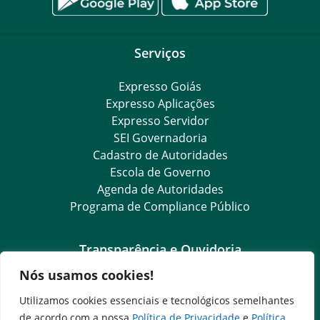
Serviços
Expresso Goiás
Expresso Aplicações
Expresso Servidor
SEI Governadoria
Cadastro de Autoridades
Escola de Governo
Agenda de Autoridades
Programa de Compliance Público
Transparência e Ouvidoria
Nós usamos cookies!
LGPD
Goiás Transparência
Utilizamos cookies essenciais e tecnológicos semelhantes
Dados Abertos Goiás
de acordo com a nossa
Política de Privacidade
e
Política