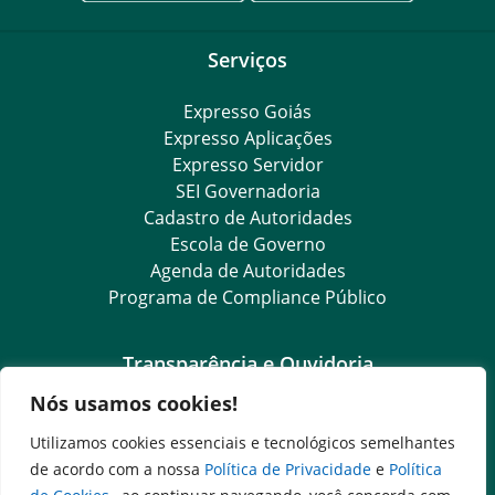
Serviços
Expresso Goiás
Expresso Aplicações
Expresso Servidor
SEI Governadoria
Cadastro de Autoridades
Escola de Governo
Agenda de Autoridades
Programa de Compliance Público
Transparência e Ouvidoria
Nós usamos cookies!
LGPD
Goiás Transparência
Utilizamos cookies essenciais e tecnológicos semelhantes
Dados Abertos Goiás
de acordo com a nossa
Política de Privacidade
e
Política
SIC – Serviço de Informação ao Cidadão