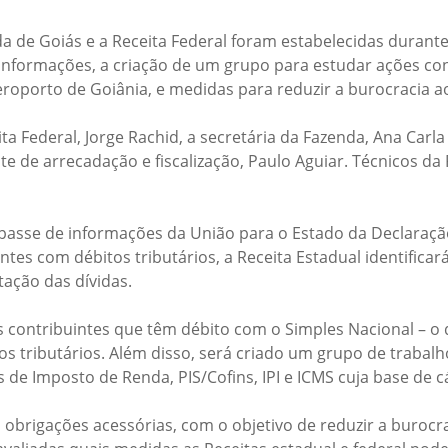
da de Goiás e a Receita Federal foram estabelecidas durante 
e informações, a criação de um grupo para estudar ações co
aeroporto de Goiânia, e medidas para reduzir a burocracia a
ta Federal, Jorge Rachid, a secretária da Fazenda, Ana Carl
ente de arrecadação e fiscalização, Paulo Aguiar. Técnico
repasse de informações da União para o Estado da Declaraçã
tes com débitos tributários, a Receita Estadual identifica
ação das dívidas.
 contribuintes que têm débito com o Simples Nacional – o q
s tributários. Além disso, será criado um grupo de trabalh
 de Imposto de Renda, PIS/Cofins, IPI e ICMS cuja base de c
as obrigações acessórias, com o objetivo de reduzir a buroc