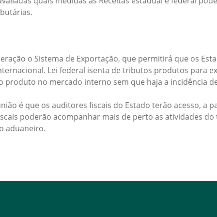
avaliadas quais medidas as Receitas estadual e federal pod
butárias.
eração o Sistema de Exportação, que permitirá que os Est
nternacional. Lei federal isenta de tributos produtos para e
o produto no mercado interno sem que haja a incidência d
o é que os auditores fiscais do Estado terão acesso, a par
fiscais poderão acompanhar mais de perto as atividades do 
o aduaneiro.