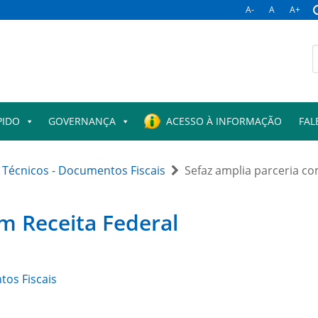
A-
A
A+
PIDO
GOVERNANÇA
ACESSO À INFORMAÇÃO
FAL
Técnicos - Documentos Fiscais
Sefaz amplia parceria co
m Receita Federal
os Fiscais