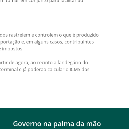
em tomar em conjunto para facilitar ao
ados rastreiem e controlem o que é produzido
xportação e, em alguns casos, contribuintes
e impostos.
tir de agora, ao recinto alfandegário do
terminal e já poderão calcular o ICMS dos
Governo na palma da mão