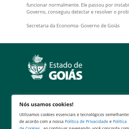
funcionar normalmente. Ele passou por instabil
Governo, conseguiu detectar e resolver o prob
Secretaria da Economia- Governo de Goiás
Serviços
Nós usamos cookies!
Expresso Goiás
Utilizamos cookies essenciais e tecnológicos semelhante
Expresso Aplicações
de acordo com a nossa
Política de Privacidade
e
Política
Expresso Servidor
de Cookies
, ao continuar navegando, você concorda com