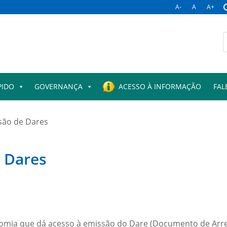
A-
A
A+
PIDO
GOVERNANÇA
ACESSO À INFORMAÇÃO
FAL
são de Dares
 Dares
nomia que dá acesso à emissão do Dare (Documento de Arrec