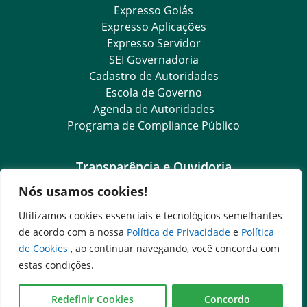
Expresso Goiás
Expresso Aplicações
Expresso Servidor
SEI Governadoria
Cadastro de Autoridades
Escola de Governo
Agenda de Autoridades
Programa de Compliance Público
Transparência e Ouvidoria
Nós usamos cookies!
LGPD
Goiás Transparência
Utilizamos cookies essenciais e tecnológicos semelhantes
Dados Abertos Goiás
de acordo com a nossa
Política de Privacidade
e
Política
SIC – Serviço de Informação ao Cidadão
de Cookies
, ao continuar navegando, você concorda com
e-SIC – Serviço Eletrônico de Informação ao Cidadão
estas condições.
Ouvidoria Setorial (Expresso)
Ouvidoria Setorial (Presencial)
Redefinir Cookies
Concordo