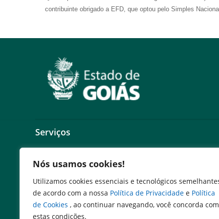
contribuinte obrigado a EFD, que optou pelo Simples Naciona
Serviços
Expresso Goiás
Nós usamos cookies!
Expresso Aplicações
Expresso Servidor
Utilizamos cookies essenciais e tecnológicos semelhante
SEI Governadoria
de acordo com a nossa
Política de Privacidade
e
Política
Cadastro de Autoridades
de Cookies
, ao continuar navegando, você concorda com
Escola de Governo
estas condições.