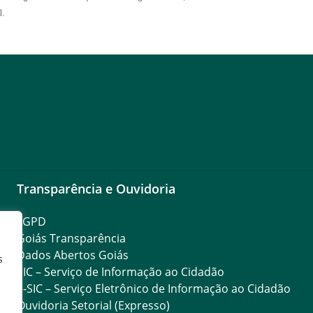
l.
Transparência e Ouvidoria
LGPD
Goiás Transparência
Dados Abertos Goiás
s
SIC – Serviço de Informação ao Cidadão
e-SIC – Serviço Eletrônico de Informação ao Cidadão
Ouvidoria Setorial (Expresso)