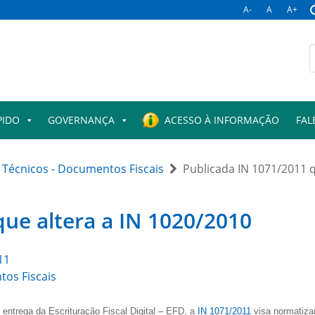
A-
A
A+
PIDO
GOVERNANÇA
ACESSO À INFORMAÇÃO
FAL
Técnicos - Documentos Fiscais
Publicada IN 1071/2011 q
que altera a IN 1020/2010
11
os Fiscais
 entrega da Escrituração Fiscal Digital – EFD, a
IN 1071/2011
visa normatizar