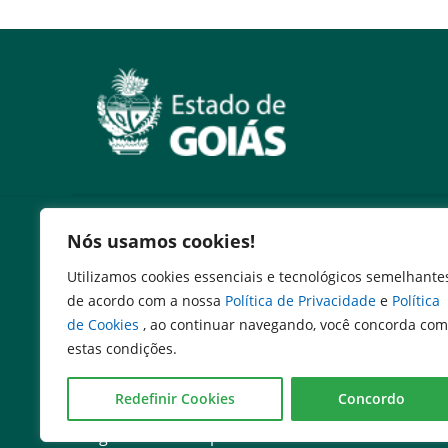
Serviços
Nós usamos cookies!
Expresso Goiás
Utilizamos cookies essenciais e tecnológicos semelhante
Expresso Aplicações
de acordo com a nossa
Política de Privacidade
e
Política
Expresso Servidor
de Cookies
, ao continuar navegando, você concorda com
SEI Governadoria
estas condições.
Cadastro de Autoridades
Escola de Governo
Redefinir Cookies
Concordo
Agenda de Autoridades
Programa de Compliance Público