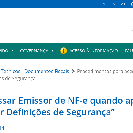
A-
A
A+
PIDO
GOVERNANÇA
ACESSO À INFORMAÇÃO
FAL
Técnicos - Documentos Fiscais
Procedimentos para ace
es de Segurança”
ssar Emissor de NF-e quando 
r Definições de Segurança”
14