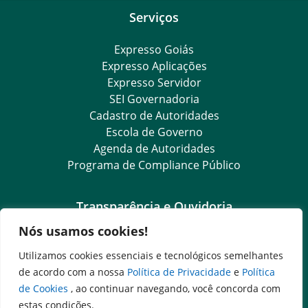
Serviços
Expresso Goiás
Expresso Aplicações
Expresso Servidor
SEI Governadoria
Cadastro de Autoridades
Escola de Governo
Agenda de Autoridades
Programa de Compliance Público
Transparência e Ouvidoria
Nós usamos cookies!
LGPD
Goiás Transparência
Utilizamos cookies essenciais e tecnológicos semelhantes
Dados Abertos Goiás
de acordo com a nossa
Política de Privacidade
e
Política
SIC – Serviço de Informação ao Cidadão
de Cookies
, ao continuar navegando, você concorda com
e-SIC – Serviço Eletrônico de Informação ao Cidadão
estas condições.