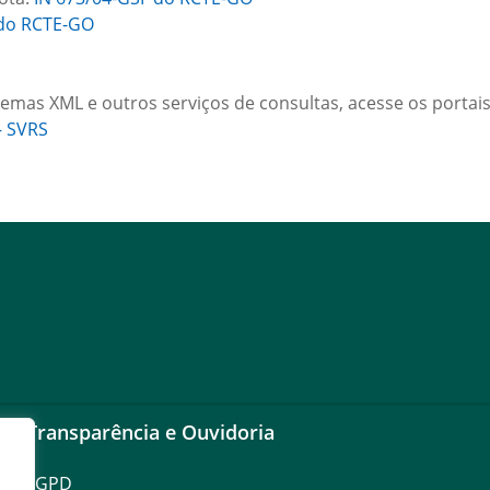
V do RCTE-GO
emas XML e outros serviços de consultas, acesse os portais
– SVRS
Transparência e Ouvidoria
LGPD