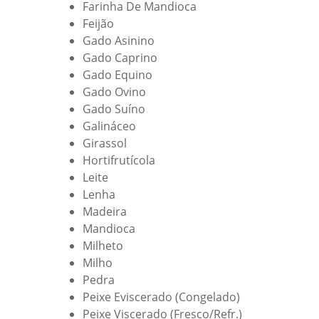
Farinha De Mandioca
Feijão
Gado Asinino
Gado Caprino
Gado Equino
Gado Ovino
Gado Suíno
Galináceo
Girassol
Hortifrutícola
Leite
Lenha
Madeira
Mandioca
Milheto
Milho
Pedra
Peixe Eviscerado (Congelado)
Peixe Viscerado (Fresco/Refr.)