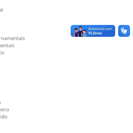
al
rnamentais
entais
os
o
eiro
ido