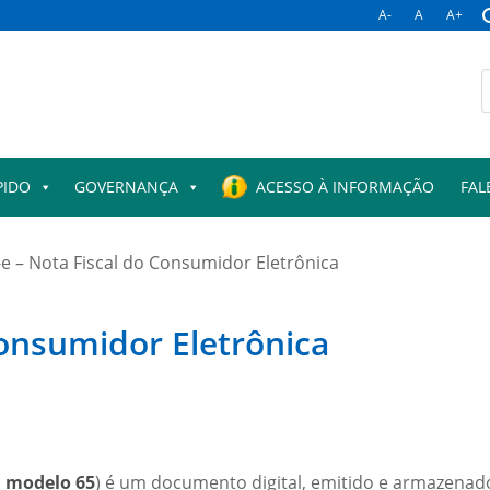
A-
A
A+
PIDO
GOVERNANÇA
ACESSO À INFORMAÇÃO
FAL
e – Nota Fiscal do Consumidor Eletrônica
Consumidor Eletrônica
, modelo 65
) é um documento digital, emitido e armazenad