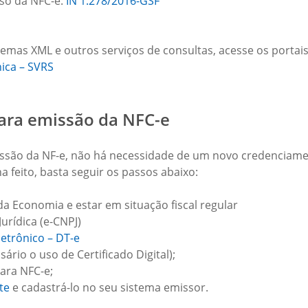
uso da NFC-e:
IN 1.278/2016-GSF
emas XML e outros serviços de consultas, acesse os portais
nica – SVRS
ara emissão da NFC-e
issão da NF-e, não há necessidade de um novo credenciamen
feito, basta seguir os passos abaixo:
da Economia e estar em situação fiscal regular
urídica (e-CNPJ)
letrônico – DT-e
ário o uso de Certificado Digital);
ara NFC-e;
te
e cadastrá-lo no seu sistema emissor.