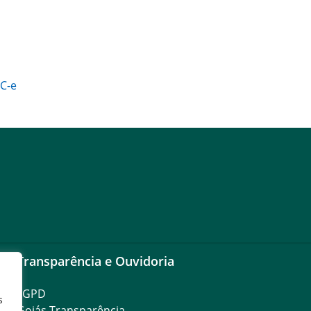
C-e
Transparência e Ouvidoria
LGPD
s
Goiás Transparência