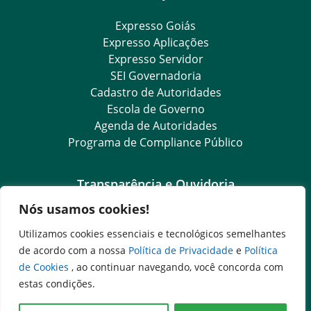
Expresso Goiás
Expresso Aplicações
Expresso Servidor
SEI Governadoria
Cadastro de Autoridades
Escola de Governo
Agenda de Autoridades
Programa de Compliance Público
Transparência e Ouvidoria
Nós usamos cookies!
LGPD
Goiás Transparência
Utilizamos cookies essenciais e tecnológicos semelhantes
Dados Abertos Goiás
de acordo com a nossa
Política de Privacidade
e
Política
SIC – Serviço de Informação ao Cidadão
de Cookies
, ao continuar navegando, você concorda com
e-SIC – Serviço Eletrônico de Informação ao Cidadão
estas condições.
Ouvidoria Setorial (Expresso)