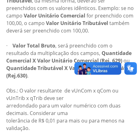
Tributável
, da mesma forma, deverão ser
preenchidos com os valores idênticos. Exemplo: se no
campo
Valor Unitário Comercial
for preenchido com
100,00, o campo
Valor Unitário Tributável
também
deverá ser preenchido com 100,00.
·
Valor Total Bruto
, será preenchido com o
resultado da multiplicação dos campos,
Quantidade
Comercial X Valor Unitário Comercial (Rej. 629)
ou
Quantidade Tributável X Valor Unitário Tributável
(Rej.630)
.
Obs.: O valor resultante de vUnCom x qCom ou
vUnTrib x qTrib deve ser
arredondado para um valor numérico com duas
decimais. Considerar uma
tolerância de R$ 0,01 para mais ou para menos na
validação.