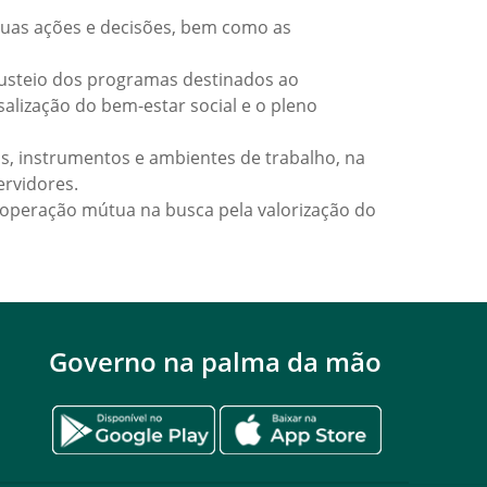
uas ações e decisões, bem como as
usteio dos programas destinados ao
alização do bem-estar social e o pleno
 instrumentos e ambientes de trabalho, na
ervidores.
operação mútua na busca pela valorização do
Governo na palma da mão