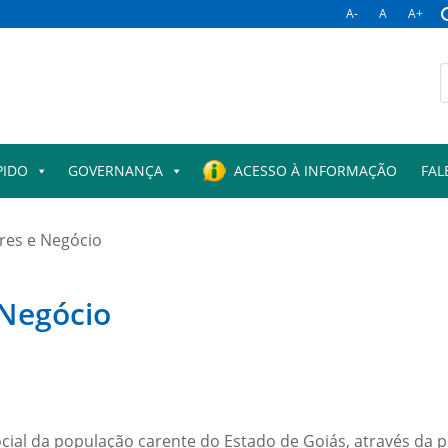
A-
A
A+
PIDO
GOVERNANÇA
ACESSO À INFORMAÇÃO
FAL
ores e Negócio
 Negócio
cial da população carente do Estado de Goiás, através da p