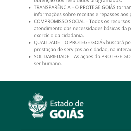
obtenção dos resultados programados.
TRANSPARÊNCIA – O PROTEGE GOIÁS tornará 
informações sobre receitas e repasses aos 
COMPROMISSO SOCIAL – Todos os recursos 
atendimento das necessidades básicas da po
exercício da cidadania.
QUALIDADE – O PROTEGE GOIÁS buscará perm
prestação de serviços ao cidadão, na intera
SOLIDARIEDADE – As ações do PROTEGE GOIÁ
ser humano.