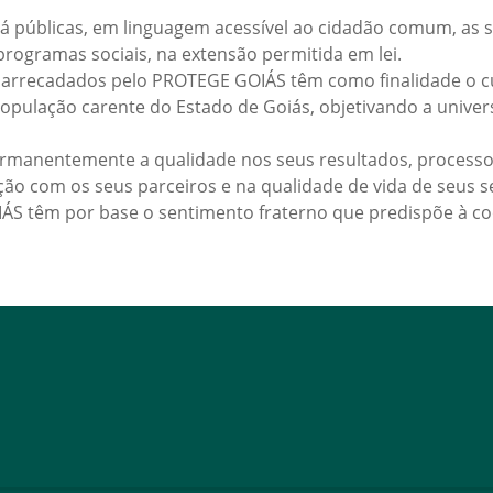
públicas, em linguagem acessível ao cidadão comum, as s
programas sociais, na extensão permitida em lei.
arrecadados pelo PROTEGE GOIÁS têm como finalidade o c
pulação carente do Estado de Goiás, objetivando a univers
anentemente a qualidade nos seus resultados, processos,
ção com os seus parceiros e na qualidade de vida de seus s
S têm por base o sentimento fraterno que predispõe à co