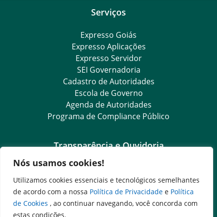
Serviços
Expresso Goiás
Expresso Aplicações
Expresso Servidor
SEI Governadoria
Cadastro de Autoridades
Escola de Governo
Agenda de Autoridades
Programa de Compliance Público
Transparência e Ouvidoria
Nós usamos cookies!
LGPD
Goiás Transparência
Utilizamos cookies essenciais e tecnológicos semelhantes
Dados Abertos Goiás
de acordo com a nossa
Política de Privacidade
e
Política
SIC – Serviço de Informação ao Cidadão
de Cookies
, ao continuar navegando, você concorda com
e-SIC – Serviço Eletrônico de Informação ao Cidadão
estas condições.