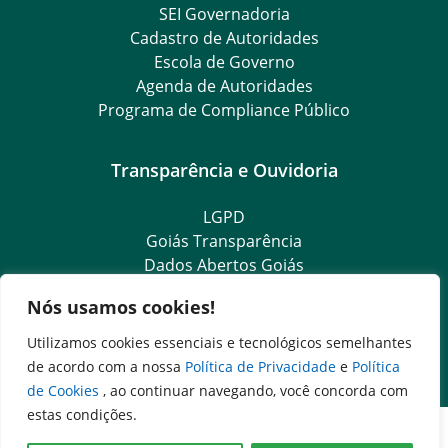
SEI Governadoria
Cadastro de Autoridades
Escola de Governo
Agenda de Autoridades
Programa de Compliance Público
Transparência e Ouvidoria
LGPD
Goiás Transparência
Dados Abertos Goiás
SIC – Serviço de Informação ao Cidadão
Nós usamos cookies!
e-SIC – Serviço Eletrônico de Informação ao Cidadão
Ouvidoria Setorial (Expresso)
Utilizamos cookies essenciais e tecnológicos semelhantes
Ouvidoria Setorial (Presencial)
de acordo com a nossa
Política de Privacidade
e
Política
de Cookies
, ao continuar navegando, você concorda com
estas condições.