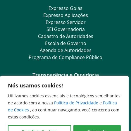
Expresso Goiás
Expresso Aplicações
Expresso Servidor
SEI Governadoria
Cadastro de Autoridades
Escola de Governo
Agenda de Autoridades
Programa de Compliance Público
Transparência e Ouvidoria
Nós usamos cookies!
LGPD
Goiás Transparência
Utilizamos cookies essenciais e tecnológicos semelhantes
Dados Abertos Goiás
de acordo com a nossa
Política de Privacidade
e
Política
SIC – Serviço de Informação ao Cidadão
de Cookies
, ao continuar navegando, você concorda com
e-SIC – Serviço Eletrônico de Informação ao Cidadão
estas condições.
Ouvidoria Setorial (Expresso)
Ouvidoria Setorial (Presencial)