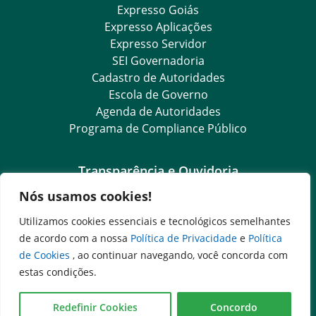
Expresso Goiás
Expresso Aplicações
Expresso Servidor
SEI Governadoria
Cadastro de Autoridades
Escola de Governo
Agenda de Autoridades
Programa de Compliance Público
Transparência e Ouvidoria
Nós usamos cookies!
LGPD
Goiás Transparência
Utilizamos cookies essenciais e tecnológicos semelhantes
Dados Abertos Goiás
de acordo com a nossa
Política de Privacidade
e
Política
SIC – Serviço de Informação ao Cidadão
de Cookies
, ao continuar navegando, você concorda com
e-SIC – Serviço Eletrônico de Informação ao Cidadão
estas condições.
Ouvidoria Setorial (Expresso)
Ouvidoria Setorial (Presencial)
Redefinir Cookies
Concordo