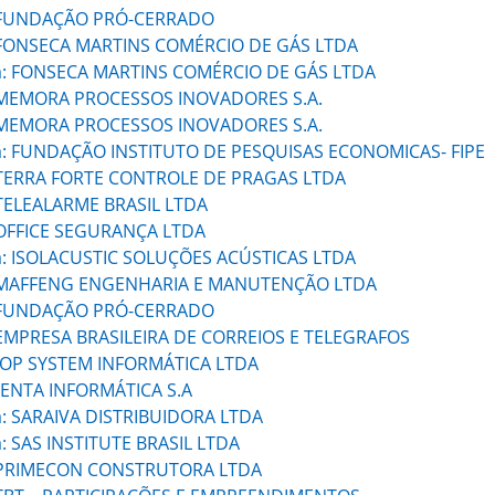
: FUNDAÇÃO PRÓ-CERRADO
 FONSECA MARTINS COMÉRCIO DE GÁS LTDA
a: FONSECA MARTINS COMÉRCIO DE GÁS LTDA
 MEMORA PROCESSOS INOVADORES S.A.
 MEMORA PROCESSOS INOVADORES S.A.
a: FUNDAÇÃO INSTITUTO DE PESQUISAS ECONOMICAS- FIPE
 TERRA FORTE CONTROLE DE PRAGAS LTDA
 TELEALARME BRASIL LTDA
 OFFICE SEGURANÇA LTDA
a: ISOLACUSTIC SOLUÇÕES ACÚSTICAS LTDA
: MAFFENG ENGENHARIA E MANUTENÇÃO LTDA
: FUNDAÇÃO PRÓ-CERRADO
 EMPRESA BRASILEIRA DE CORREIOS E TELEGRAFOS
TOP SYSTEM INFORMÁTICA LTDA
KENTA INFORMÁTICA S.A
a: SARAIVA DISTRIBUIDORA LTDA
: SAS INSTITUTE BRASIL LTDA
: PRIMECON CONSTRUTORA LTDA