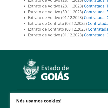
Extrato de Aditivo (28.11.2023)
Contratada:
Extrato de Aditivo (28.11.2023)
Contratada:
Extrato de Aditivo (30.11.2023)
Contratada:
Extrato de Aditivo (01.12.2023)
Contratada:
Extrato de Contrato (08.12.2023)
Contratada
Extrato de Contrato (08.12.2023)
Contratad
Extrato de Aditivo (01.12.2023)
Contratada: 
Serviços
Nós usamos cookies!
Expresso Goiás