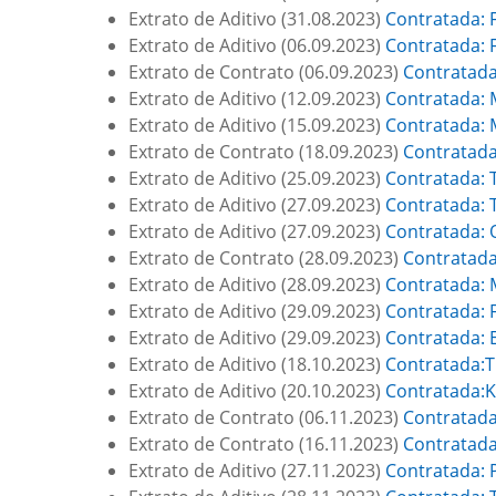
Extrato de Aditivo (31.08.2023)
Contratada
Extrato de Aditivo (06.09.2023)
Contratada:
Extrato de Contrato (06.09.2023)
Contratad
Extrato de Aditivo (12.09.2023)
Contratada:
Extrato de Aditivo (15.09.2023)
Contratada:
Extrato de Contrato (18.09.2023)
Contratad
Extrato de Aditivo (25.09.2023)
Contratada:
Extrato de Aditivo (27.09.2023)
Contratada:
Extrato de Aditivo (27.09.2023)
Contratada:
Extrato de Contrato (28.09.2023)
Contratad
Extrato de Aditivo (28.09.2023)
Contratada
Extrato de Aditivo (29.09.2023)
Contratada
Extrato de Aditivo (29.09.2023)
Contratada:
Extrato de Aditivo (18.10.2023)
Contratada:
Extrato de Aditivo (20.10.2023)
Contratada:
Extrato de Contrato (06.11.2023)
Contratad
Extrato de Contrato (16.11.2023)
Contratada
Extrato de Aditivo (27.11.2023)
Contratada