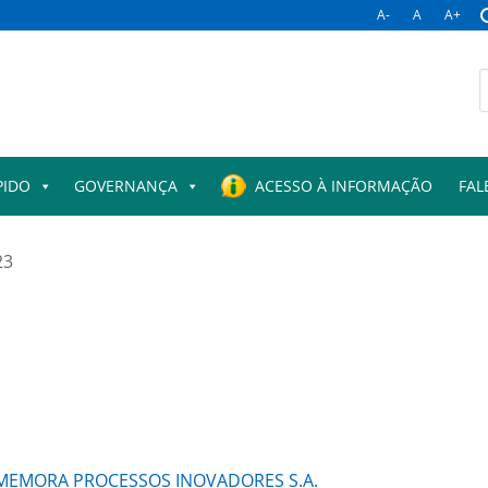
A-
A
A+
PIDO
GOVERNANÇA
ACESSO À INFORMAÇÃO
FAL
23
 MEMORA PROCESSOS INOVADORES S.A.