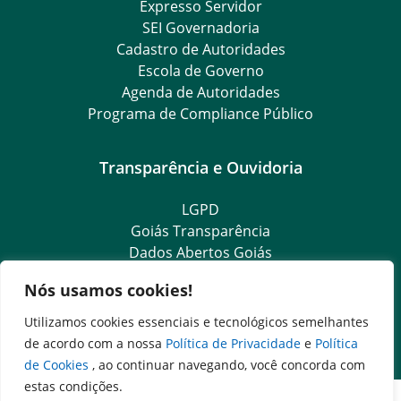
Expresso Servidor
SEI Governadoria
Cadastro de Autoridades
Escola de Governo
Agenda de Autoridades
Programa de Compliance Público
Transparência e Ouvidoria
LGPD
Goiás Transparência
Dados Abertos Goiás
SIC – Serviço de Informação ao Cidadão
Nós usamos cookies!
e-SIC – Serviço Eletrônico de Informação ao Cidadão
Ouvidoria Setorial (Expresso)
Utilizamos cookies essenciais e tecnológicos semelhantes
Ouvidoria Setorial (Presencial)
de acordo com a nossa
Política de Privacidade
e
Política
de Cookies
, ao continuar navegando, você concorda com
estas condições.