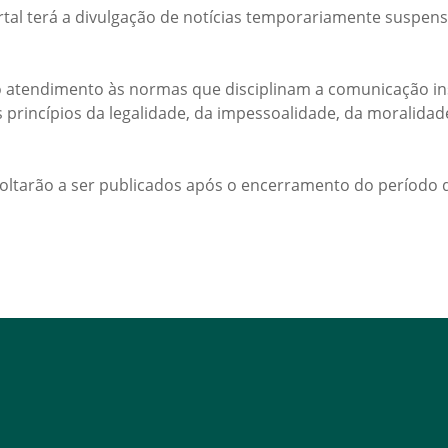
rtal terá a divulgação de notícias temporariamente suspens
 atendimento às normas que disciplinam a comunicação ins
s princípios da legalidade, da impessoalidade, da moralida
voltarão a ser publicados após o encerramento do período d