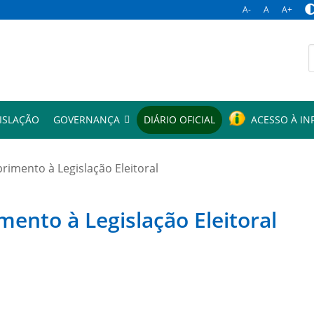
A-
A
A+
p
ISLAÇÃO
GOVERNANÇA
DIÁRIO OFICIAL
ACESSO À I
mento à Legislação Eleitoral
to à Legislação Eleitoral