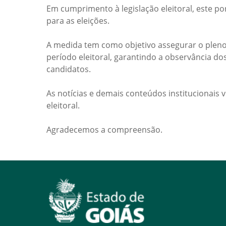
Em cumprimento à legislação eleitoral, este po
para as eleições.
A medida tem como objetivo assegurar o pleno
período eleitoral, garantindo a observância do
candidatos.
As notícias e demais conteúdos institucionais 
eleitoral.
Agradecemos a compreensão.