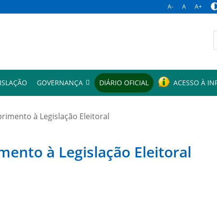
A-
A
A+
p
ISLAÇÃO
GOVERNANÇA
DIÁRIO OFICIAL
ACESSO À I
mento à Legislação Eleitoral
to à Legislação Eleitoral