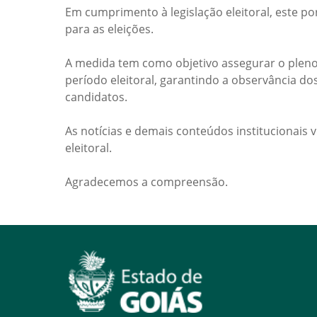
Em cumprimento à legislação eleitoral, este po
para as eleições.
A medida tem como objetivo assegurar o pleno
período eleitoral, garantindo a observância do
candidatos.
As notícias e demais conteúdos institucionais 
eleitoral.
Agradecemos a compreensão.