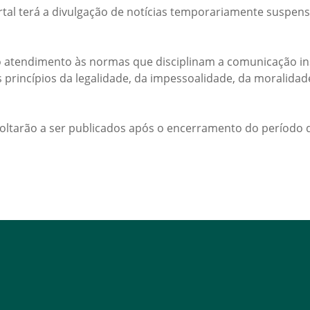
rtal terá a divulgação de notícias temporariamente suspens
 atendimento às normas que disciplinam a comunicação ins
s princípios da legalidade, da impessoalidade, da moralida
voltarão a ser publicados após o encerramento do período d